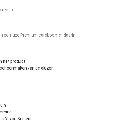
p recept.
d in een luxe Premium cardbox met daarin
an het product
t schoonmaken van de glazen
ruin
erming
iss Vision Sunlens