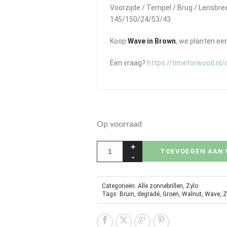
Voorzijde / Tempel / Brug / Lensbr
145/150/24/53/43
Koop
Wave in Brown
, we planten ee
Een vraag?
https://timeforwood.nl/
Op voorraad
TOEVOEGEN AAN
Categorieën:
Alle zonnebrillen
,
Zylo
Tags:
Bruin
,
degradé
,
Groen
,
Walnut
,
Wave
,
Z