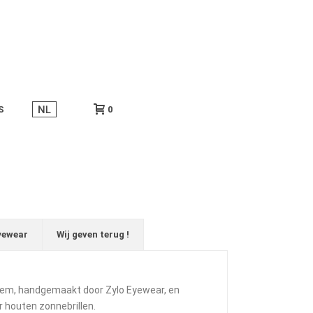
S
0
yewear
Wij geven terug !
item, handgemaakt door Zylo Eyewear, en
 houten zonnebrillen.