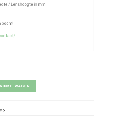
eedte / Lenshoogte in mm
n boom!
contact/
 WINKELWAGEN
ylo